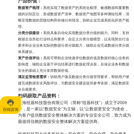
产品价值：
数据资产梳理：
系统实现了数据资产的系统化梳理、敏感数据和重要数
据的识别定位，形成数据资产清单、数据资产地图等多种测绘结果，清
晰呈现数据的层级结构和存储分布情况，协助企业完成系统化的资产梳
理。
分类分级建设
：
系统具备自动化实现数据分类分级的能力。同时，支持
根据企业所处行业特点和要求，自定义分类分级模型，以实现契合行业
要求和企业业务实际的数据分类分级能力，辅助企业完成数据分类分级
体系建设。
资产价值评估
：
系统可帮助企业快速评估数据价值及数据对核心业务的
影响度，辅助企业基于评估结果进行数据处理决策，在保证业务和数据
安全的基础上充分发挥数据价值。
满足监管检查需求：
协助用户落实数据分类分级管理要求，帮助用户便
捷完成数据安全风险评估，为数据安全建设提供参考依据，满足数据安
全合规要求。
扫码获取产品资料：
上海纽盾科技股份有限公司（简称“纽盾科技”）成立于2009
年，是一家以“数据安全”为主轴，以“让数据更安全”为使命，
为客户提供数据安全整体解决方案的专业安全公司，致力成为
最值得信赖的数据安全整体解决方案提供商。
纽盾科技四大业务板块为：安全产品、安全合规、安全服务、