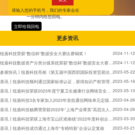
请输入您的手机号，我们的专家会在
一分钟内给您回电。
立即给我回电
更多资讯
2024-11-12
纽盾科技荣获“数信杯”数据安全大赛比赛铜奖！
2024-11-12
纽盾科技数据资产分类分级系统荣获“数信杯”数据安全大赛数据安全产品能力评比赛铜奖！
2023-05-22
参展快讯┃纽盾科技亮相《第五届中国西部国际投资贸易洽谈会》
2023-05-16
喜讯┃纽盾科技顺利通过国家标准认证，获得知识产权管理体系认证证书
2023-05-10
喜讯┃纽盾科技荣获2023年度宁夏卫生健康行业网络安全工作优秀技术支撑单位
2023-04-26
喜讯┃纽盾科技3名专家加入2023年首批通信网络单元定级备案专家组
2023-04-26
喜讯┃纽盾科技杨腾霄荣获2022年“上海产业菁英”高层次人才：产业领军人才证书
2023-03-30
喜讯┃纽盾科技荣获上海市宝山区淞南镇“2022年度科创企业奖”
2023-03-21
喜讯┃纽盾科技成功通过上海市“专精特新”企业认定复核